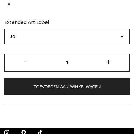
Extended Art Label
Sport
-
+
-
Standaard
Grading
TOEVOEGEN AAN WINKELWAGEN
(Incl.
subgrades)
aantal