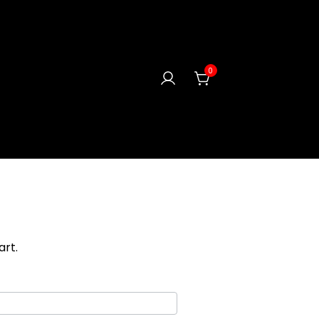
0
art.