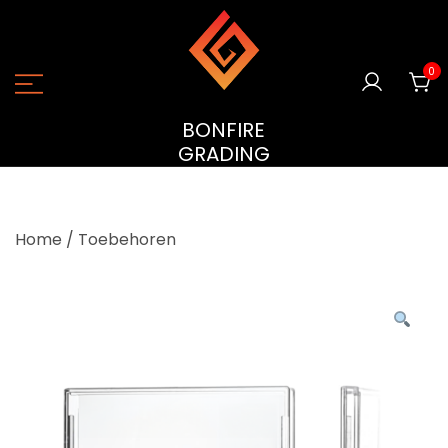
Ga
naar
de
0
inhoud
BONFIRE
GRADING
Home
/
Toebehoren