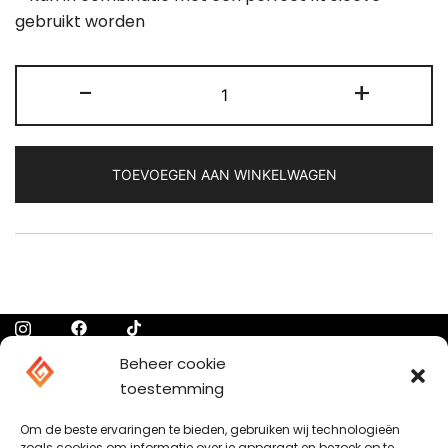
gebruikt worden
Mini
-
+
Snap
Case
–
TOEVOEGEN AAN WINKELWAGEN
10
stuks
aantal
Beheer cookie
Chat op WhatsApp
toestemming
Om de beste ervaringen te bieden, gebruiken wij technologieën
zoals cookies om informatie over je apparaat en bezoek op te