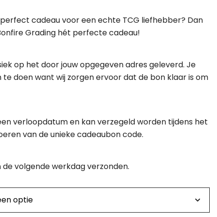
€ 10,00
n perfect cadeau voor een echte TCG liefhebber? Dan
tot
onfire Grading hét perfecte cadeau!
€ 100,00
iek op het door jouw opgegeven adres geleverd. Je
 te doen want wij zorgen ervoor dat de bon klaar is om
en verloopdatum en kan verzegeld worden tijdens het
voeren van de unieke cadeaubon code.
de volgende werkdag verzonden.