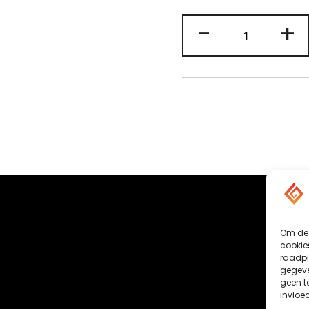
Cadeaubon
-
+
aantal
Om de 
cookie
raadpl
gegeven
geen t
invloe