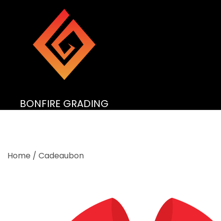
Ga
naar
de
inhoud
BONFIRE GRADING
Home
/
Cadeaubon