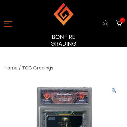
Ga
naar
de
0
inhoud
BONFIRE
GRADING
Home
/
TCG Gradings